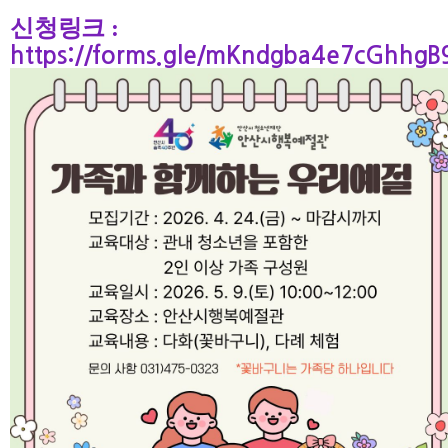
신청링크 :
https://forms.gle/mKndgba4e7cGhhgB